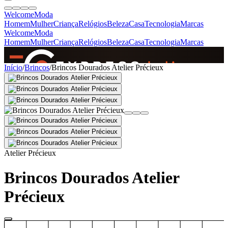
Welcome
Moda
Homem
Mulher
Criança
Relógios
Beleza
Casa
Tecnologia
Marcas
Welcome
Moda
Homem
Mulher
Criança
Relógios
Beleza
Casa
Tecnologia
Marcas
SINCE 2005
Início
/
Brincos
/
Brincos Dourados Atelier Précieux
+
de 36.000 reviews
Atelier Précieux
Brincos Dourados Atelier
Précieux