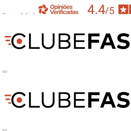
Contacto & Ajuda
pt