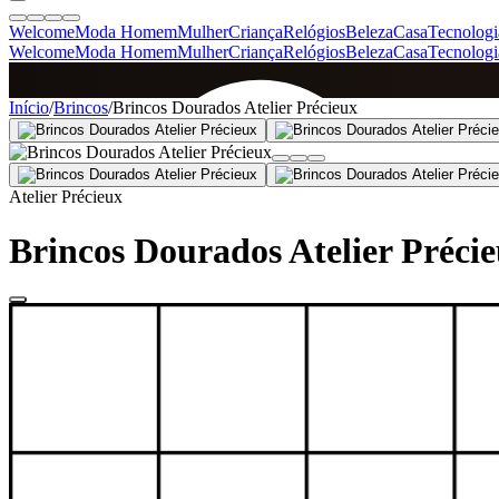
Welcome
Moda Homem
Mulher
Criança
Relógios
Beleza
Casa
Tecnologi
Welcome
Moda Homem
Mulher
Criança
Relógios
Beleza
Casa
Tecnologi
SINCE 2005
Início
/
Brincos
/
Brincos Dourados Atelier Précieux
+
de 36.000 reviews
Atelier Précieux
Brincos Dourados Atelier Préci