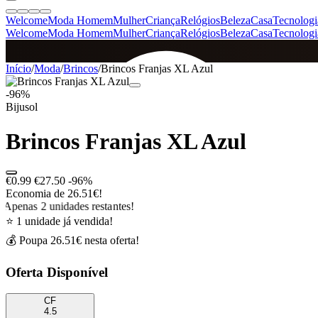
Welcome
Moda Homem
Mulher
Criança
Relógios
Beleza
Casa
Tecnologi
Welcome
Moda Homem
Mulher
Criança
Relógios
Beleza
Casa
Tecnologi
SINCE 2005
Início
/
Moda
/
Brincos
/
Brincos Franjas XL Azul
-96%
Bijusol
+
de 36.000 reviews
Brincos Franjas XL Azul
€0.99
€27.50
-96%
Economia de 26.51€!
Apenas 2 unidades restantes!
⭐ 1 unidade já vendida!
💰 Poupa 26.51€ nesta oferta!
Oferta Disponível
CF
4.5