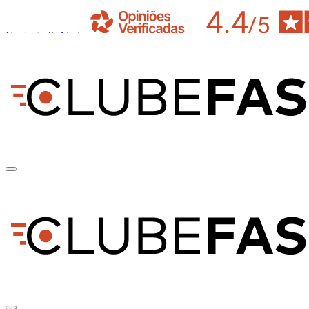
Contacto & Ajuda
pt