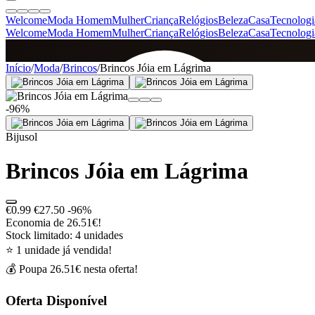
Welcome
Moda Homem
Mulher
Criança
Relógios
Beleza
Casa
Tecnologi
Welcome
Moda Homem
Mulher
Criança
Relógios
Beleza
Casa
Tecnologi
SINCE 2005
Início
/
Moda
/
Brincos
/
Brincos Jóia em Lágrima
-96%
+
de 36.000 reviews
Bijusol
Brincos Jóia em Lágrima
€0.99
€27.50
-96%
Economia de 26.51€!
Stock limitado: 4 unidades
⭐ 1 unidade já vendida!
💰 Poupa 26.51€ nesta oferta!
Oferta Disponível