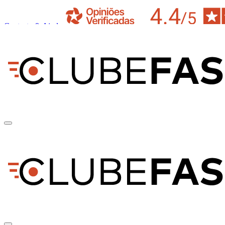
Contacto & Ajuda
pt