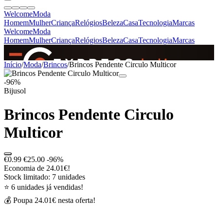
Welcome
Moda
Homem
Mulher
Criança
Relógios
Beleza
Casa
Tecnologia
Marcas
Welcome
Moda
Homem
Mulher
Criança
Relógios
Beleza
Casa
Tecnologia
Marcas
SINCE 2005
Início
/
Moda
/
Brincos
/
Brincos Pendente Circulo Multicor
-96%
Bijusol
+
de 36.000 reviews
Brincos Pendente Circulo
Multicor
€0.99
€25.00
-96%
Economia de 24.01€!
Stock limitado: 7 unidades
⭐ 6 unidades já vendidas!
💰 Poupa 24.01€ nesta oferta!