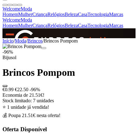
Welcome
Moda
Homem
Mulher
Criança
Relógios
Beleza
Casa
Tecnologia
Marcas
Welcome
Moda
Homem
Mulher
Criança
Relógios
Beleza
Casa
Tecnologia
Marcas
SINCE 2005
Início
/
Moda
/
Brincos
/
Brincos Pompom
-96%
Bijusol
+
de 36.000 reviews
Brincos Pompom
€0.99
€22.50
-96%
Economia de 21.51€!
Stock limitado: 7 unidades
⭐ 1 unidade já vendida!
💰 Poupa 21.51€ nesta oferta!
Oferta Disponível