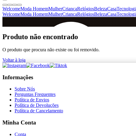
Welcome
Moda Homem
Mulher
Criança
Relógios
Beleza
Casa
Tecnologi
Welcome
Moda Homem
Mulher
Criança
Relógios
Beleza
Casa
Tecnologi
SINCE 2005
Produto não encontrado
O produto que procura não existe ou foi removido.
+
de 36.000 reviews
Voltar à loja
Informações
Sobre Nós
Perguntas Frequentes
Política de Envios
Política de Devoluções
Política de Cancelamento
Minha Conta
Conta