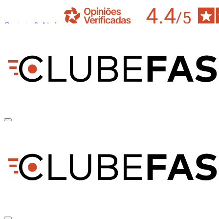
Contacto & Ajuda
pt