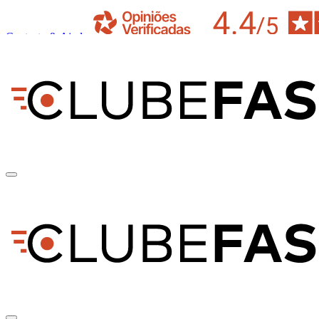
Contacto & Ajuda
pt