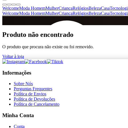
Welcome
Moda Homem
Mulher
Criança
Relógios
Beleza
Casa
Tecnologi
Welcome
Moda Homem
Mulher
Criança
Relógios
Beleza
Casa
Tecnologi
SINCE 2005
Produto não encontrado
O produto que procura não existe ou foi removido.
+
de 36.000 reviews
Voltar à loja
Informações
Sobre Nós
Perguntas Frequentes
Política de Envios
Política de Devoluções
Política de Cancelamento
Minha Conta
Conta