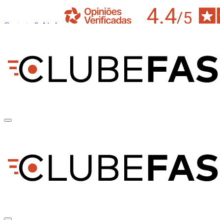
Contacto & Ajuda
pt