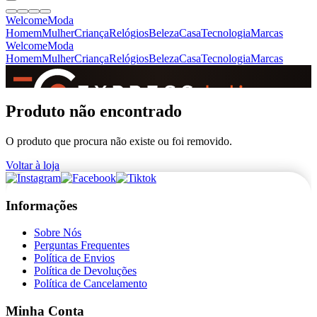
Welcome
Moda
Homem
Mulher
Criança
Relógios
Beleza
Casa
Tecnologia
Marcas
Welcome
Moda
Homem
Mulher
Criança
Relógios
Beleza
Casa
Tecnologia
Marcas
SINCE 2005
Produto não encontrado
O produto que procura não existe ou foi removido.
+
de 36.000 reviews
Voltar à loja
Informações
Sobre Nós
Perguntas Frequentes
Política de Envios
Política de Devoluções
Política de Cancelamento
Minha Conta