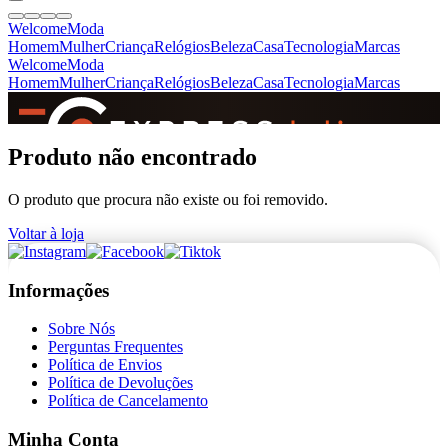
Welcome
Moda
Homem
Mulher
Criança
Relógios
Beleza
Casa
Tecnologia
Marcas
Welcome
Moda
Homem
Mulher
Criança
Relógios
Beleza
Casa
Tecnologia
Marcas
SINCE 2005
Produto não encontrado
O produto que procura não existe ou foi removido.
+
de 36.000 reviews
Voltar à loja
Informações
Sobre Nós
Perguntas Frequentes
Política de Envios
Política de Devoluções
Política de Cancelamento
Minha Conta