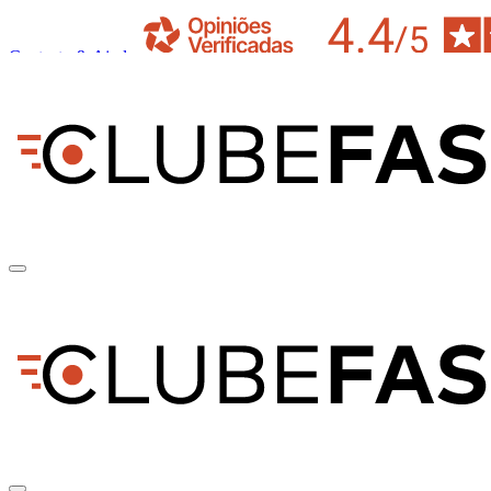
Contacto & Ajuda
pt