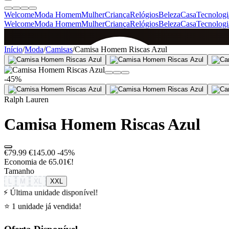
Welcome
Moda Homem
Mulher
Criança
Relógios
Beleza
Casa
Tecnologi
Welcome
Moda Homem
Mulher
Criança
Relógios
Beleza
Casa
Tecnologi
SINCE 2005
Início
/
Moda
/
Camisas
/
Camisa Homem Riscas Azul
-45%
+
de 36.000 reviews
Ralph Lauren
Camisa Homem Riscas Azul
€79.99
€145.00
-45%
Economia de 65.01€!
Tamanho
L
M
XL
XXL
⚡ Última unidade disponível!
⭐ 1 unidade já vendida!