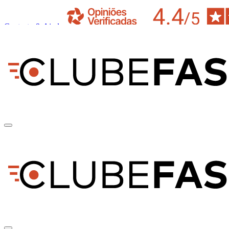
Contacto & Ajuda
pt