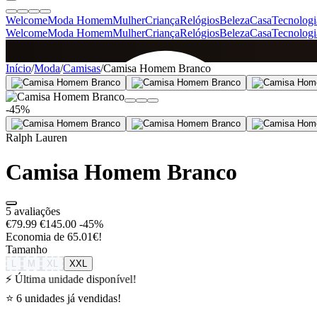
Welcome
Moda Homem
Mulher
Criança
Relógios
Beleza
Casa
Tecnologi
Welcome
Moda Homem
Mulher
Criança
Relógios
Beleza
Casa
Tecnologi
SINCE 2005
Início
/
Moda
/
Camisas
/
Camisa Homem Branco
-45%
+
de 36.000 reviews
Ralph Lauren
Camisa Homem Branco
5 avaliações
€79.99
€145.00
-45%
Economia de 65.01€!
Tamanho
L
M
XL
XXL
⚡ Última unidade disponível!
⭐ 6 unidades já vendidas!