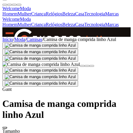
Welcome
Moda
Homem
Mulher
Criança
Relógios
Beleza
Casa
Tecnologia
Marcas
Welcome
Moda
Homem
Mulher
Criança
Relógios
Beleza
Casa
Tecnologia
Marcas
SINCE 2005
Início
/
Moda
/
Camisas
/
Camisa de manga comprida linho Azul
+
de 36.000 reviews
Gant
Camisa de manga comprida
linho Azul
Tamanho