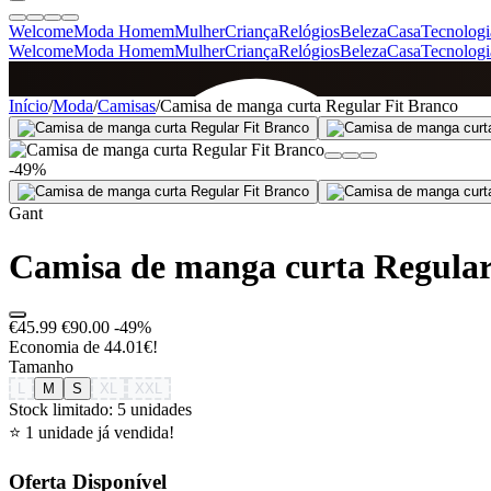
Welcome
Moda Homem
Mulher
Criança
Relógios
Beleza
Casa
Tecnologi
Welcome
Moda Homem
Mulher
Criança
Relógios
Beleza
Casa
Tecnologi
SINCE 2005
Início
/
Moda
/
Camisas
/
Camisa de manga curta Regular Fit Branco
-49%
+
de 36.000 reviews
Gant
Camisa de manga curta Regular
€45.99
€90.00
-49%
Economia de 44.01€!
Tamanho
L
M
S
XL
XXL
Stock limitado: 5 unidades
⭐ 1 unidade já vendida!
Oferta Disponível