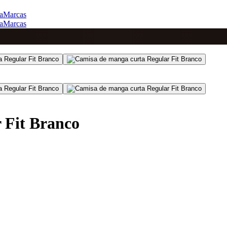
a
Marcas
a
Marcas
 Fit Branco