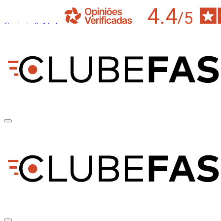
Contacto & Ajuda
pt