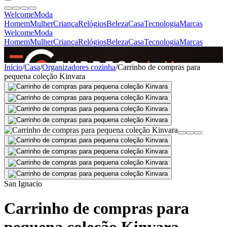
Welcome
Moda
Homem
Mulher
Criança
Relógios
Beleza
Casa
Tecnologia
Marcas
Welcome
Moda
Homem
Mulher
Criança
Relógios
Beleza
Casa
Tecnologia
Marcas
SINCE 2005
Início
/
Casa
/
Organizadores cozinha
/
Carrinho de compras para
pequena coleção Kinvara
+
de 36.000 reviews
San Ignacio
Carrinho de compras para