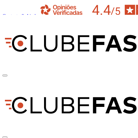
Contacto & Ajuda
pt