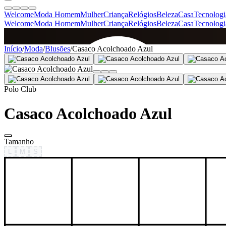
Welcome
Moda Homem
Mulher
Criança
Relógios
Beleza
Casa
Tecnologi
Welcome
Moda Homem
Mulher
Criança
Relógios
Beleza
Casa
Tecnologi
SINCE 2005
Início
/
Moda
/
Blusões
/
Casaco Acolchoado Azul
+
de 36.000 reviews
Polo Club
Casaco Acolchoado Azul
Tamanho
L
M
S