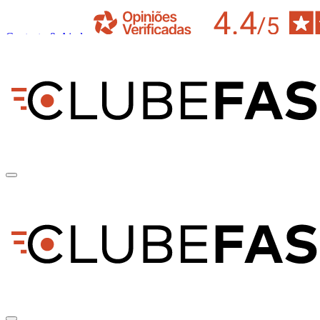
Contacto & Ajuda
pt