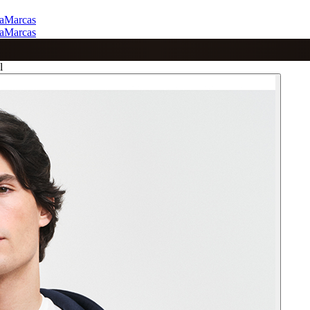
a
Marcas
a
Marcas
l