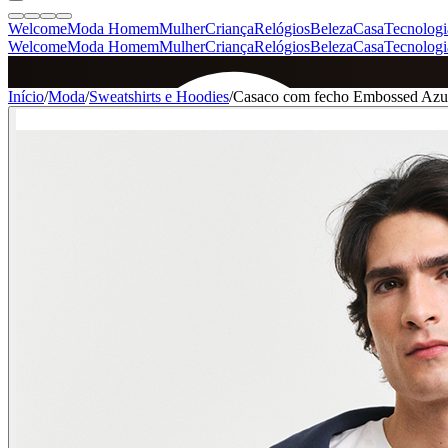
Welcome
Moda Homem
Mulher
Criança
Relógios
Beleza
Casa
Tecnologi
Welcome
Moda Homem
Mulher
Criança
Relógios
Beleza
Casa
Tecnologi
SINCE 2005
Início
/
Moda
/
Sweatshirts e Hoodies
/
Casaco com fecho Embossed Azu
+
de 36.000 reviews