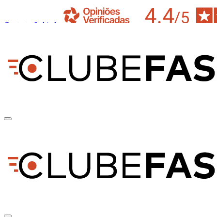
Contacto & Ajuda
pt