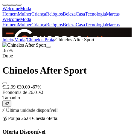
Welcome
Moda
Homem
Mulher
Criança
Relógios
Beleza
Casa
Tecnologia
Marcas
Welcome
Moda
Homem
Mulher
Criança
Relógios
Beleza
Casa
Tecnologia
Marcas
SINCE 2005
Início
/
Moda
/
Chinelos Praia
/
Chinelos After Sport
-67%
Dupé
+
de 36.000 reviews
Chinelos After Sport
€12.99
€39.00
-67%
Economia de 26.01€!
Tamanho
42
⚡ Última unidade disponível!
💰 Poupa 26.01€ nesta oferta!
Oferta Disponível