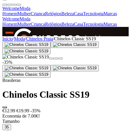
Welcome
Moda
Homem
Mulher
Criança
Relógios
Beleza
Casa
Tecnologia
Marcas
Welcome
Moda
Homem
Mulher
Criança
Relógios
Beleza
Casa
Tecnologia
Marcas
SINCE 2005
Início
/
Moda
/
Chinelos Praia
/
Chinelos Classic SS19
+
de 36.000 reviews
-35%
Brasileras
Chinelos Classic SS19
€12.99
€19.99
-35%
Economia de 7.00€!
Tamanho
35