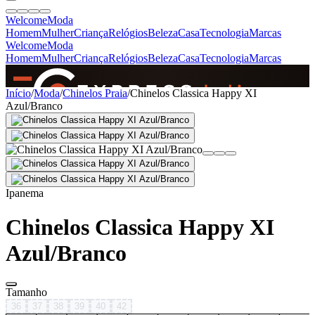
Welcome
Moda
Homem
Mulher
Criança
Relógios
Beleza
Casa
Tecnologia
Marcas
Welcome
Moda
Homem
Mulher
Criança
Relógios
Beleza
Casa
Tecnologia
Marcas
SINCE 2005
Início
/
Moda
/
Chinelos Praia
/
Chinelos Classica Happy XI
Azul/Branco
+
de 36.000 reviews
Ipanema
Chinelos Classica Happy XI
Azul/Branco
Tamanho
36
37
38
39
40
42