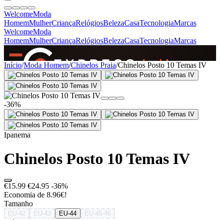
Welcome
Moda
Homem
Mulher
Criança
Relógios
Beleza
Casa
Tecnologia
Marcas
Welcome
Moda
Homem
Mulher
Criança
Relógios
Beleza
Casa
Tecnologia
Marcas
SINCE 2005
Início
/
Moda Homem
/
Chinelos Praia
/
Chinelos Posto 10 Temas IV
+
de 36.000 reviews
-36%
Ipanema
Chinelos Posto 10 Temas IV
€15.99
€24.95
-36%
Economia de 8.96€!
Tamanho
EU-42
EU-43
EU-44
EU-45-46