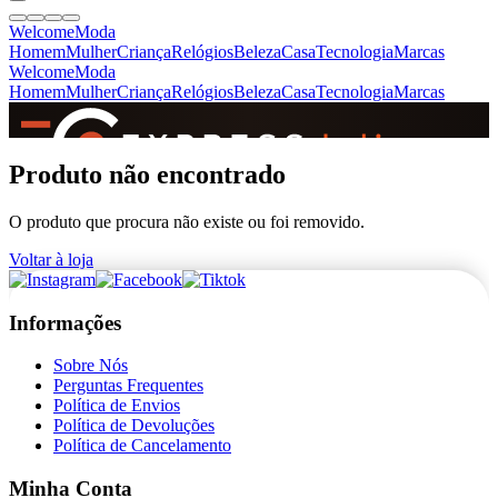
Welcome
Moda
Homem
Mulher
Criança
Relógios
Beleza
Casa
Tecnologia
Marcas
Welcome
Moda
Homem
Mulher
Criança
Relógios
Beleza
Casa
Tecnologia
Marcas
SINCE 2005
Produto não encontrado
O produto que procura não existe ou foi removido.
+
de 36.000 reviews
Voltar à loja
Informações
Sobre Nós
Perguntas Frequentes
Política de Envios
Política de Devoluções
Política de Cancelamento
Minha Conta