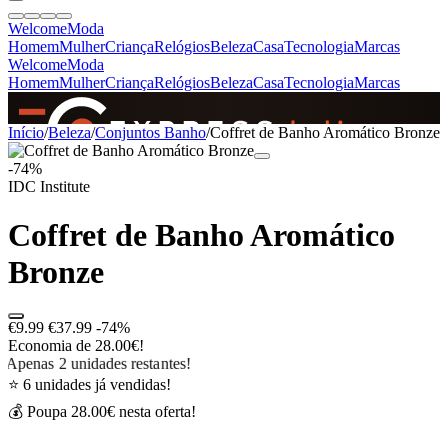
Welcome
Moda
Homem
Mulher
Criança
Relógios
Beleza
Casa
Tecnologia
Marcas
Welcome
Moda
Homem
Mulher
Criança
Relógios
Beleza
Casa
Tecnologia
Marcas
SINCE 2005
Início
/
Beleza
/
Conjuntos Banho
/
Coffret de Banho Aromático Bronze
-74%
IDC Institute
+
de 36.000 reviews
Coffret de Banho Aromático
Bronze
€9.99
€37.99
-74%
Economia de 28.00€!
Apenas 2 unidades restantes!
⭐ 6 unidades já vendidas!
💰 Poupa 28.00€ nesta oferta!