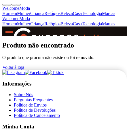
Welcome
Moda
Homem
Mulher
Criança
Relógios
Beleza
Casa
Tecnologia
Marcas
Welcome
Moda
Homem
Mulher
Criança
Relógios
Beleza
Casa
Tecnologia
Marcas
SINCE 2005
Produto não encontrado
O produto que procura não existe ou foi removido.
+
de 36.000 reviews
Voltar à loja
Informações
Sobre Nós
Perguntas Frequentes
Política de Envios
Política de Devoluções
Política de Cancelamento
Minha Conta