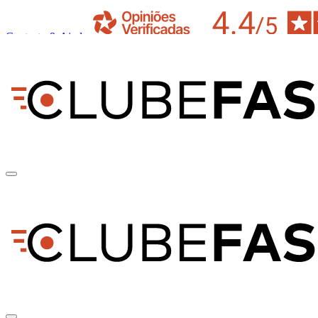
Contacto & Ajuda
pt