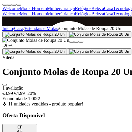
Welcome
Moda Homem
Mulher
Criança
Relógios
Beleza
Casa
Tecnologi
Welcome
Moda Homem
Mulher
Criança
Relógios
Beleza
Casa
Tecnologi
SINCE 2005
Início
/
Casa
/
Estendais e Molas
/
Conjunto Molas de Roupa 20 Un
-20%
+
de 36.000 reviews
Vileda
Conjunto Molas de Roupa 20 U
1 avaliação
€3.99
€4.99
-20%
Economia de 1.00€!
🌟 11 unidades vendidas - produto popular!
Oferta Disponível
CF
4.5