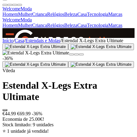
Welcome
Moda
Homem
Mulher
Criança
Relógios
Beleza
Casa
Tecnologia
Marcas
Welcome
Moda
Homem
Mulher
Criança
Relógios
Beleza
Casa
Tecnologia
Marcas
SINCE 2005
Início
/
Casa
/
Estendais e Molas
/
Estendal X-Legs Extra Ultimate
-36%
+
de 36.000 reviews
Vileda
Estendal X-Legs Extra
Ultimate
€44.99
€69.99
-36%
Economia de 25.00€!
Stock limitado: 9 unidades
⭐ 1 unidade já vendida!