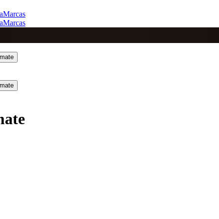
a
Marcas
a
Marcas
mate