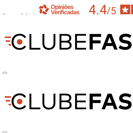
Contacto & Ajuda
pt