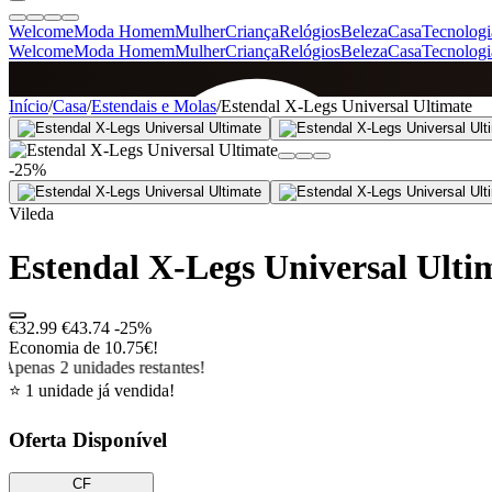
Welcome
Moda Homem
Mulher
Criança
Relógios
Beleza
Casa
Tecnologi
Welcome
Moda Homem
Mulher
Criança
Relógios
Beleza
Casa
Tecnologi
SINCE 2005
Início
/
Casa
/
Estendais e Molas
/
Estendal X-Legs Universal Ultimate
-25%
+
de 36.000 reviews
Vileda
Estendal X-Legs Universal Ulti
€32.99
€43.74
-25%
Economia de 10.75€!
Apenas 2 unidades restantes!
⭐ 1 unidade já vendida!
Oferta Disponível
CF