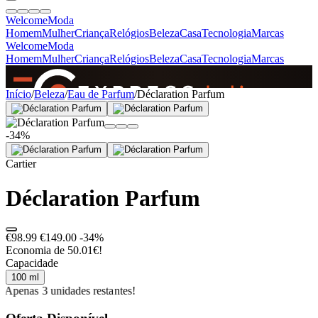
Welcome
Moda
Homem
Mulher
Criança
Relógios
Beleza
Casa
Tecnologia
Marcas
Welcome
Moda
Homem
Mulher
Criança
Relógios
Beleza
Casa
Tecnologia
Marcas
SINCE 2005
Início
/
Beleza
/
Eau de Parfum
/
Déclaration Parfum
-34%
+
de 36.000 reviews
Cartier
Déclaration Parfum
€98.99
€149.00
-34%
Economia de 50.01€!
Capacidade
100 ml
Apenas 3 unidades restantes!