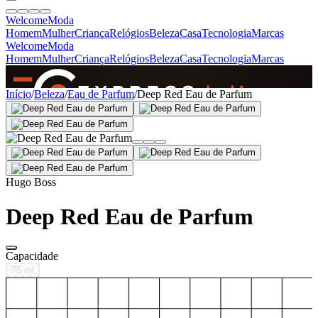
Welcome
Moda
Homem
Mulher
Criança
Relógios
Beleza
Casa
Tecnologia
Marcas
Welcome
Moda
Homem
Mulher
Criança
Relógios
Beleza
Casa
Tecnologia
Marcas
SINCE 2005
Início
/
Beleza
/
Eau de Parfum
/
Deep Red Eau de Parfum
+
de 36.000 reviews
Hugo Boss
Deep Red Eau de Parfum
Capacidade
75 ml