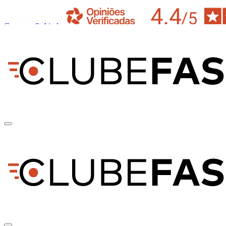
Contacto & Ajuda
pt