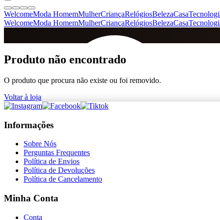
Welcome
Moda Homem
Mulher
Criança
Relógios
Beleza
Casa
Tecnologi
Welcome
Moda Homem
Mulher
Criança
Relógios
Beleza
Casa
Tecnologi
SINCE 2005
Produto não encontrado
O produto que procura não existe ou foi removido.
+
de 36.000 reviews
Voltar à loja
Informações
Sobre Nós
Perguntas Frequentes
Política de Envios
Política de Devoluções
Política de Cancelamento
Minha Conta
Conta