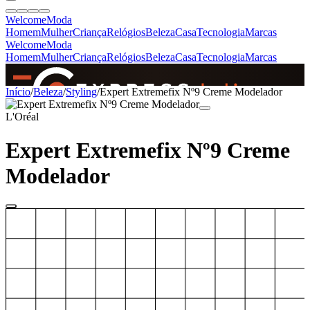
Welcome
Moda
Homem
Mulher
Criança
Relógios
Beleza
Casa
Tecnologia
Marcas
Welcome
Moda
Homem
Mulher
Criança
Relógios
Beleza
Casa
Tecnologia
Marcas
SINCE 2005
Início
/
Beleza
/
Styling
/
Expert Extremefix Nº9 Creme Modelador
L'Oréal
+
de 36.000 reviews
Expert Extremefix Nº9 Creme
Modelador