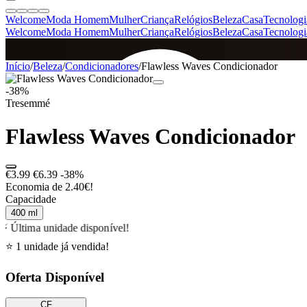
Welcome
Moda Homem
Mulher
Criança
Relógios
Beleza
Casa
Tecnologi
Welcome
Moda Homem
Mulher
Criança
Relógios
Beleza
Casa
Tecnologi
SINCE 2005
Início
/
Beleza
/
Condicionadores
/
Flawless Waves Condicionador
-38%
Tresemmé
+
de 36.000 reviews
Flawless Waves Condicionador
€3.99
€6.39
-38%
Economia de 2.40€!
Capacidade
400 ml
⚡ Última unidade disponível!
⭐ 1 unidade já vendida!
Oferta Disponível
CF