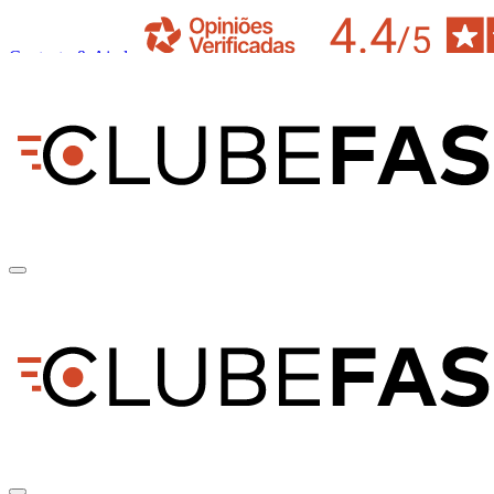
Contacto & Ajuda
pt