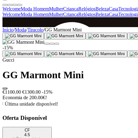
Welcome
Moda Homem
Mulher
Criança
Relógios
Beleza
Casa
Tecnologi
Welcome
Moda Homem
Mulher
Criança
Relógios
Beleza
Casa
Tecnologi
SINCE 2005
Início
/
Moda
/
Tiracolo
/
GG Marmont Mini
-15%
+
de 36.000 reviews
Gucci
GG Marmont Mini
€1100.00
€1300.00
-15%
Economia de 200.00€!
⚡ Última unidade disponível!
Oferta Disponível
CF
4.5