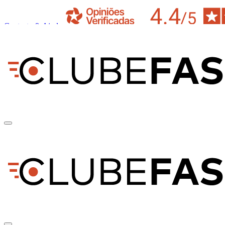
Contacto & Ajuda
pt