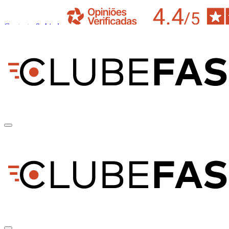
Contacto & Ajuda
pt