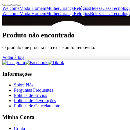
Welcome
Moda Homem
Mulher
Criança
Relógios
Beleza
Casa
Tecnologi
Welcome
Moda Homem
Mulher
Criança
Relógios
Beleza
Casa
Tecnologi
SINCE 2005
Produto não encontrado
O produto que procura não existe ou foi removido.
+
de 36.000 reviews
Voltar à loja
Informações
Sobre Nós
Perguntas Frequentes
Política de Envios
Política de Devoluções
Política de Cancelamento
Minha Conta
Conta