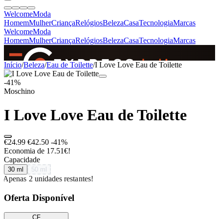
Welcome
Moda
Homem
Mulher
Criança
Relógios
Beleza
Casa
Tecnologia
Marcas
Welcome
Moda
Homem
Mulher
Criança
Relógios
Beleza
Casa
Tecnologia
Marcas
SINCE 2005
Início
/
Beleza
/
Eau de Toilette
/
I Love Love Eau de Toilette
-41%
Moschino
+
de 36.000 reviews
I Love Love Eau de Toilette
€24.99
€42.50
-41%
Economia de 17.51€!
Capacidade
30 ml
50 ml
Apenas 2 unidades restantes!
Oferta Disponível
CF