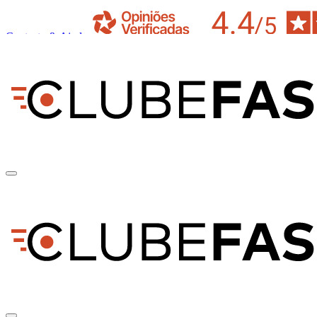
Contacto & Ajuda
pt