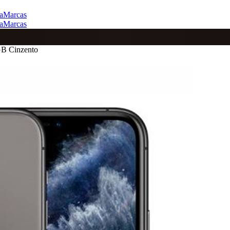
a
Marcas
a
Marcas
GB Cinzento