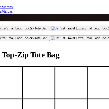
a
Marcas
a
Marcas
o Top-Zip Tote Bag