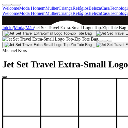
Welcome
Moda Homem
Mulher
Criança
Relógios
Beleza
Casa
Tecnologi
Welcome
Moda Homem
Mulher
Criança
Relógios
Beleza
Casa
Tecnologi
SINCE 2005
Início
/
Moda
/
Mão
/
Jet Set Travel Extra-Small Logo Top-Zip Tote Bag
+
de 36.000 reviews
Michael Kors
Jet Set Travel Extra-Small Log