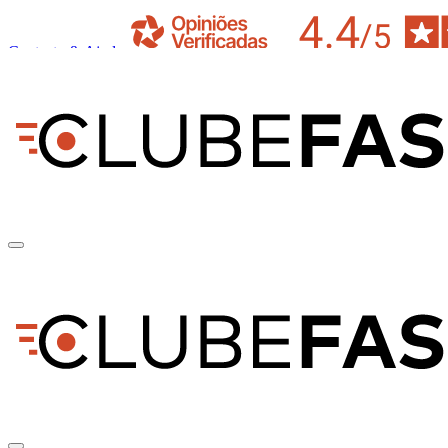
Contacto & Ajuda
pt