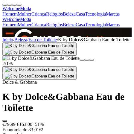
Welcome
Moda
Homem
Mulher
Criança
Relógios
Beleza
Casa
Tecnologia
Marcas
Welcome
Moda
Homem
Mulher
Criança
Relógios
Beleza
Casa
Tecnologia
Marcas
SINCE 2005
Início
/
Beleza
/
Eau de Toilette
/
K by Dolce&Gabbana Eau de Toilette
+
de 36.000 reviews
-51%
Dolce & Gabbana
K by Dolce&Gabbana Eau de
Toilette
€79.99
€163.00
-51%
Economia de 83.01€!