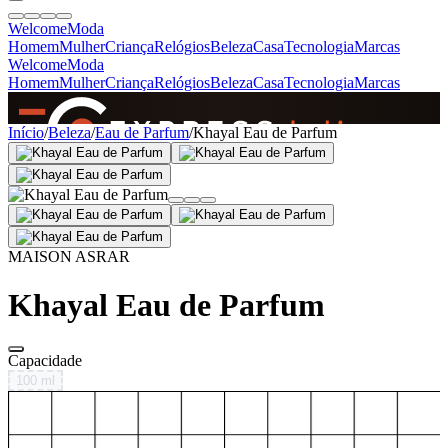
Welcome
Moda
Homem
Mulher
Criança
Relógios
Beleza
Casa
Tecnologia
Marcas
Welcome
Moda
Homem
Mulher
Criança
Relógios
Beleza
Casa
Tecnologia
Marcas
SINCE 2005
Início
/
Beleza
/
Eau de Parfum
/
Khayal Eau de Parfum
+
de 36.000 reviews
MAISON ASRAR
Khayal Eau de Parfum
Capacidade
100 ml