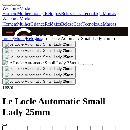
Welcome
Moda
Homem
Mulher
Criança
Relógios
Beleza
Casa
Tecnologia
Marcas
Welcome
Moda
Homem
Mulher
Criança
Relógios
Beleza
Casa
Tecnologia
Marcas
SINCE 2005
Início
/
Moda
/
Relógios
/
Le Locle Automatic Small Lady 25mm
+
de 36.000 reviews
Tissot
Le Locle Automatic Small
Lady 25mm