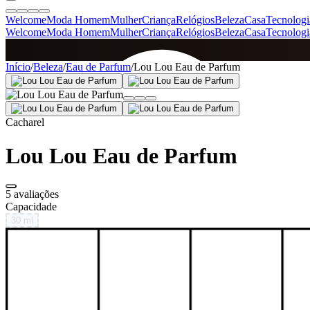
Welcome
Moda Homem
Mulher
Criança
Relógios
Beleza
Casa
Tecnologi
Welcome
Moda Homem
Mulher
Criança
Relógios
Beleza
Casa
Tecnologi
SINCE 2005
Início
/
Beleza
/
Eau de Parfum
/
Lou Lou Eau de Parfum
+
de 36.000 reviews
Cacharel
Lou Lou Eau de Parfum
5 avaliações
Capacidade
30 ml