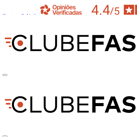
Contacto & Ajuda
pt