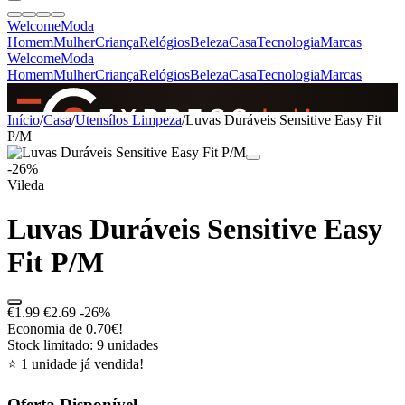
Welcome
Moda
Homem
Mulher
Criança
Relógios
Beleza
Casa
Tecnologia
Marcas
Welcome
Moda
Homem
Mulher
Criança
Relógios
Beleza
Casa
Tecnologia
Marcas
SINCE 2005
Início
/
Casa
/
Utensílos Limpeza
/
Luvas Duráveis Sensitive Easy Fit
P/M
-26%
+
de 36.000 reviews
Vileda
Luvas Duráveis Sensitive Easy
Fit P/M
€1.99
€2.69
-26%
Economia de 0.70€!
Stock limitado: 9 unidades
⭐ 1 unidade já vendida!
Oferta Disponível