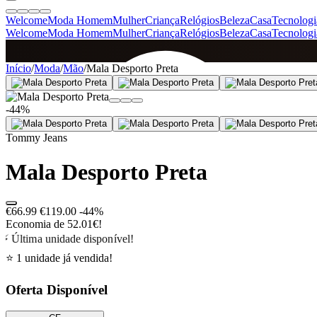
Welcome
Moda Homem
Mulher
Criança
Relógios
Beleza
Casa
Tecnologi
Welcome
Moda Homem
Mulher
Criança
Relógios
Beleza
Casa
Tecnologi
SINCE 2005
Início
/
Moda
/
Mão
/
Mala Desporto Preta
-44%
+
de 36.000 reviews
Tommy Jeans
Mala Desporto Preta
€66.99
€119.00
-44%
Economia de 52.01€!
⚡ Última unidade disponível!
⭐ 1 unidade já vendida!
Oferta Disponível