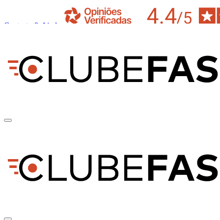
Contacto & Ajuda
pt