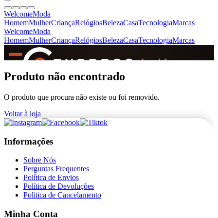
Welcome
Moda
Homem
Mulher
Criança
Relógios
Beleza
Casa
Tecnologia
Marcas
Welcome
Moda
Homem
Mulher
Criança
Relógios
Beleza
Casa
Tecnologia
Marcas
SINCE 2005
Produto não encontrado
O produto que procura não existe ou foi removido.
+
de 36.000 reviews
Voltar à loja
Informações
Sobre Nós
Perguntas Frequentes
Política de Envios
Política de Devoluções
Política de Cancelamento
Minha Conta