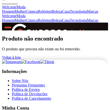
Welcome
Moda
Homem
Mulher
Criança
Relógios
Beleza
Casa
Tecnologia
Marcas
Welcome
Moda
Homem
Mulher
Criança
Relógios
Beleza
Casa
Tecnologia
Marcas
SINCE 2005
Produto não encontrado
O produto que procura não existe ou foi removido.
+
de 36.000 reviews
Voltar à loja
Informações
Sobre Nós
Perguntas Frequentes
Política de Envios
Política de Devoluções
Política de Cancelamento
Minha Conta