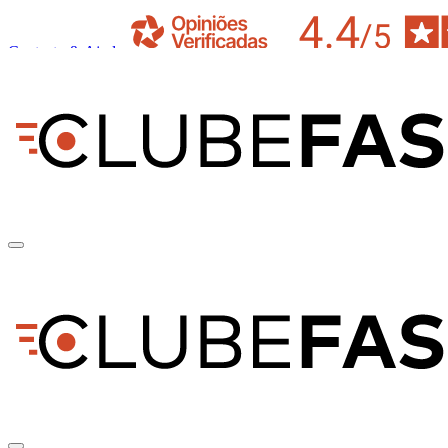
Contacto & Ajuda
pt