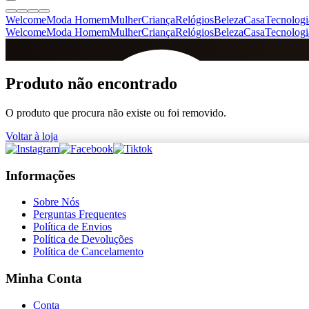
Welcome
Moda Homem
Mulher
Criança
Relógios
Beleza
Casa
Tecnologi
Welcome
Moda Homem
Mulher
Criança
Relógios
Beleza
Casa
Tecnologi
SINCE 2005
Produto não encontrado
O produto que procura não existe ou foi removido.
+
de 36.000 reviews
Voltar à loja
Informações
Sobre Nós
Perguntas Frequentes
Política de Envios
Política de Devoluções
Política de Cancelamento
Minha Conta
Conta