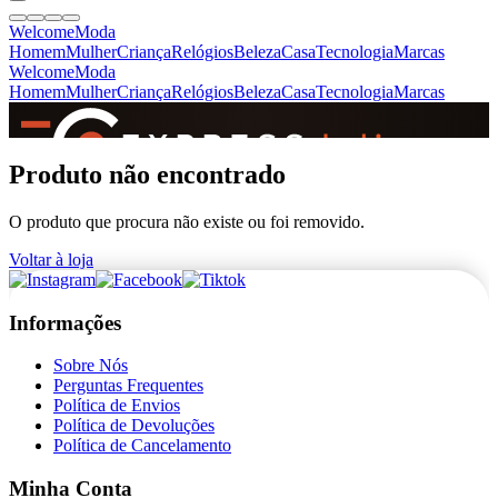
Welcome
Moda
Homem
Mulher
Criança
Relógios
Beleza
Casa
Tecnologia
Marcas
Welcome
Moda
Homem
Mulher
Criança
Relógios
Beleza
Casa
Tecnologia
Marcas
SINCE 2005
Produto não encontrado
O produto que procura não existe ou foi removido.
+
de 36.000 reviews
Voltar à loja
Informações
Sobre Nós
Perguntas Frequentes
Política de Envios
Política de Devoluções
Política de Cancelamento
Minha Conta