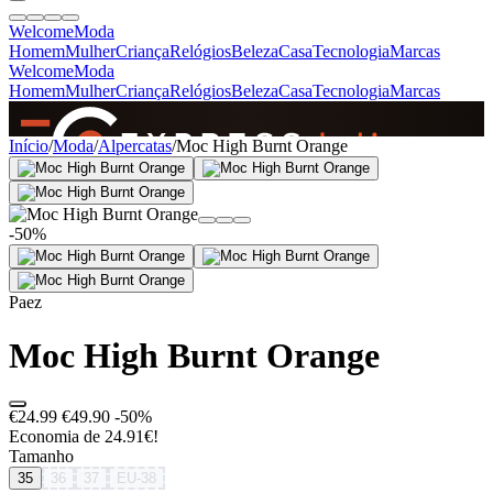
Welcome
Moda
Homem
Mulher
Criança
Relógios
Beleza
Casa
Tecnologia
Marcas
Welcome
Moda
Homem
Mulher
Criança
Relógios
Beleza
Casa
Tecnologia
Marcas
SINCE 2005
Início
/
Moda
/
Alpercatas
/
Moc High Burnt Orange
+
de 36.000 reviews
-50%
Paez
Moc High Burnt Orange
€24.99
€49.90
-50%
Economia de 24.91€!
Tamanho
35
36
37
EU-38